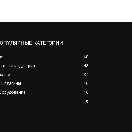
ОПУЛЯРНЫЕ КАТЕГОРИИ
лог
68
овости индустрии
48
ubase
34
ST плагины
16
борудование
16
J
6