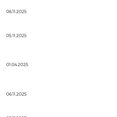
Как купить Cubase 15 в России, обновление Кубейс 14 Pro
06.11.2025
Steinberg выпустили Cubase 15 что нового
05.11.2025
Cubase 14 скидка 30% и получите бесплатные продукты
партнеров
01.04.2025
ПОПУЛЯРНЫЕ СТАТЬИ
Как купить Cubase 15 в России, обновление Кубейс 14 Pro
06.11.2025
Steinberg выпустили Cubase 15 что нового