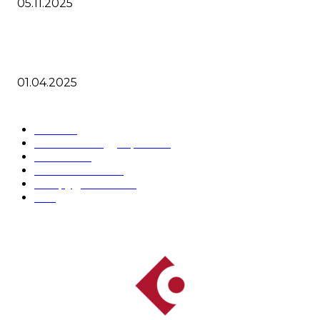
05.11.2025
Cubase 14 скидка 30% и получите бесплатные продукты
партнеров
01.04.2025
ПОПУЛЯРНЫЕ КАТЕГОРИИ
Блог
68
Новости индустрии
48
Cubase
34
VST плагины
16
Оборудование
16
DJ
6