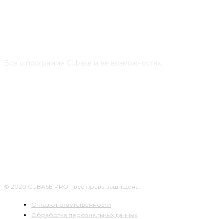
О НАС
Все о программе Cubase и ее возможностях.
СЛЕДУЙТЕ ЗА НАМИ
© 2020 CUBASE PRO - все права защищены.
Отказ от ответственности
Обработка персональных данных