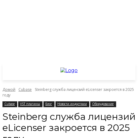
Домой
Cubase
Steinberg cлужба лицензий eLicenser закроется в 2025
году
Cubase
VST плагины
Блог
Новости индустрии
Оборудование
Steinberg cлужба лицензий
eLicenser закроется в 2025