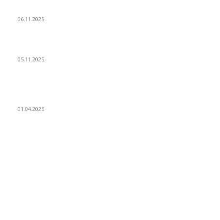
Как купить Cubase 15 в России, обновление Кубейс 14 Pro
06.11.2025
Steinberg выпустили Cubase 15 что нового
05.11.2025
Cubase 14 скидка 30% и получите бесплатные продукты
партнеров
01.04.2025
ПОПУЛЯРНЫЕ КАТЕГОРИИ
Блог
68
Новости индустрии
48
Cubase
34
VST плагины
16
Оборудование
16
DJ
6