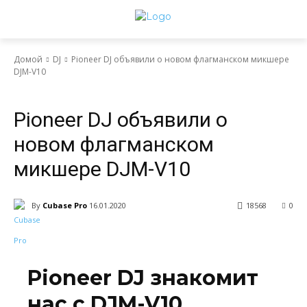
Домой
DJ
Pioneer DJ объявили о новом флагманском микшере
DJM-V10
DJ
Блог
Новости индустрии
Оборудование
Pioneer DJ объявили о
новом флагманском
микшере DJM-V10
By
Cubase Pro
16.01.2020
18568
0
Pioneer DJ знакомит
нас с DJM-V10