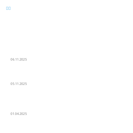
ВЫБОР РЕДАКТОРА
Как купить Cubase 15 в России, обновление Кубейс 14 Pro
06.11.2025
Steinberg выпустили Cubase 15 что нового
05.11.2025
Cubase 14 скидка 30% и получите бесплатные продукты
партнеров
01.04.2025
ПОПУЛЯРНЫЕ СТАТЬИ