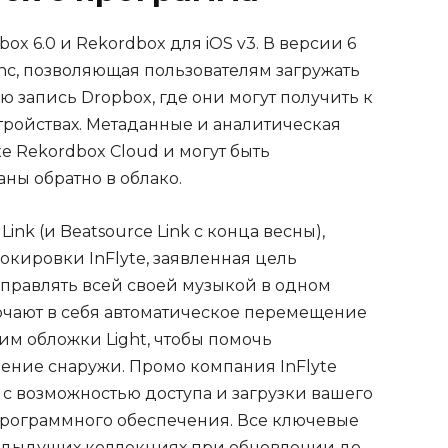
ox 6.0 и Rekordbox для iOS v3. В версии 6
Sync, позволяющая пользователям загружать
 запись Dropbox, где они могут получить к
тройствах. Метаданные и аналитическая
е Rekordbox Cloud и могут быть
ны обратно в облако.
nk (и Beatsource Link с конца весны),
окировки InFlyte, заявленная цель
управлять всей своей музыкой в одном
чают в себя автоматическое перемещение
м обложки Light, чтобы помочь
ение снаружи. Промо компания InFlyte
, с возможностью доступа и загрузки вашего
программного обеспечения. Все ключевые
предыдущих коллекциях при обновлении до