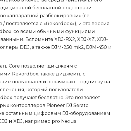
радиционной бесплатной подготовки
во «аппаратной разблокировки» (т.е.
/ поставляется с «Rekordbox»), и эта версия
kordbox, со всеми обычными функциями
ванными. Вспомните XDJ-RX2, XDJ-XZ, XDJ-
оллеры DDJ, а также DJM-250 mk2, DJM-450 и
ать Core позволяет ди-джеям с
ими Rekordbox, также диджеить с
такие пользователи оплачивают подписку на
еспечения, который пользователи
box получают бесплатно. Это позволяет
рых контроллеров Pioneer DJ Serato
акже остальным цифровым DJ-оборудованием
CDJ и XDJ, например pro Nexus