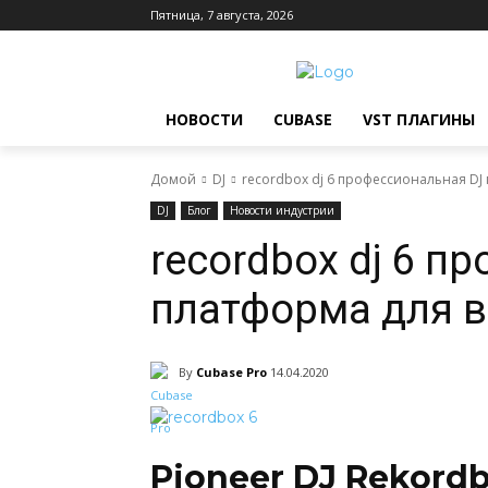
Пятница, 7 августа, 2026
НОВОСТИ
CUBASE
VST ПЛАГИНЫ
Домой
DJ
recordbox dj 6 профессиональная DJ
DJ
Блог
Новости индустрии
recordbox dj 6 п
платформа для 
By
Cubase Pro
14.04.2020
P
ioneer
DJ
R
ekordb