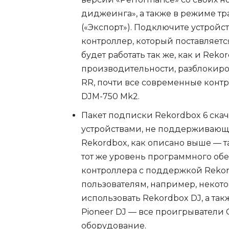
диджеинга», а также в режиме т
(«Экспорт»). Подключите устройст
контроллер, который поставляется 
будет работать так же, как и Re
производительности, разблокиро
RR, почти все современные контр
DJM-750 Mk2.
Пакет подписки Rekordbox 6 скач
устройствами, не поддерживающ
Rekordbox, как описано выше — 
тот же уровень программного об
контроллера с поддержкой Rekord
пользователям, например, некото
использовать Rekordbox DJ, а т
Pioneer DJ — все проигрыватели 
оборудование.