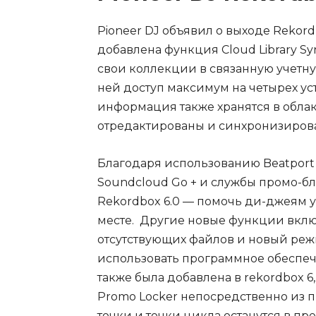
Pioneer DJ объявил о выходе Rekordb
добавлена ​​функция Cloud Library 
свои коллекции в связанную учетную
ней доступ максимум на четырех ус
информация также хранятся в облак
отредактированы и синхронизирова
Благодаря использованию Beatport Li
Soundcloud Go + и службы промо-бл
Rekordbox 6.0 — помочь ди-джеям 
месте. Другие новые функции вклю
отсутствующих файлов и новый режи
использовать программное обеспеч
также была добавлена в rekordbox 6
Promo Locker непосредственно из 
точки и точки цикла останутся в 