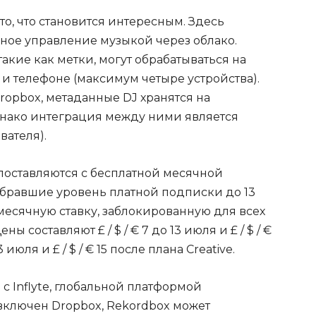
 то, что становится интересным. Здесь
ое управление музыкой через облако.
акие как метки, могут обрабатываться на
и телефоне (максимум четыре устройства).
ropbox, метаданные DJ хранятся на
однако интеграция между ними является
вателя).
поставляются с бесплатной месячной
ыбравшие уровень платной подписки до 13
месячную ставку, заблокированную для всех
 составляют £ / $ / € 7 до 13 июля и £ / $ / €
3 июля и £ / $ / € 15 после плана Creative.
 с Inflyte, глобальной платформой
включен Dropbox, Rekordbox может