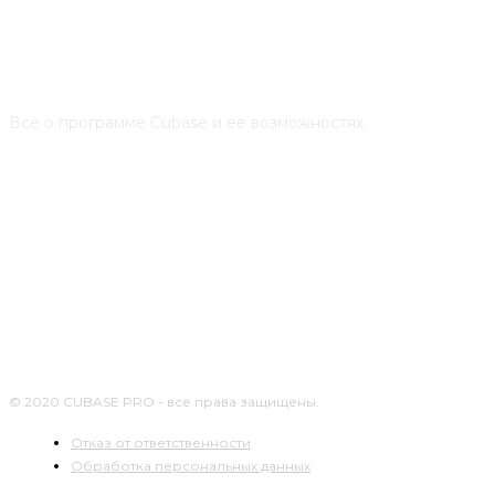
О НАС
Все о программе Cubase и ее возможностях.
СЛЕДУЙТЕ ЗА НАМИ
© 2020 CUBASE PRO - все права защищены.
Отказ от ответственности
Обработка персональных данных