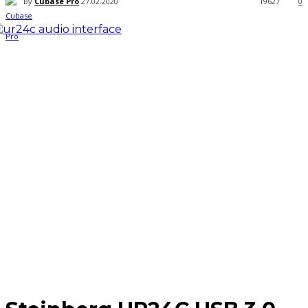
By
Cubase Pro
27.02.2020
19627
0