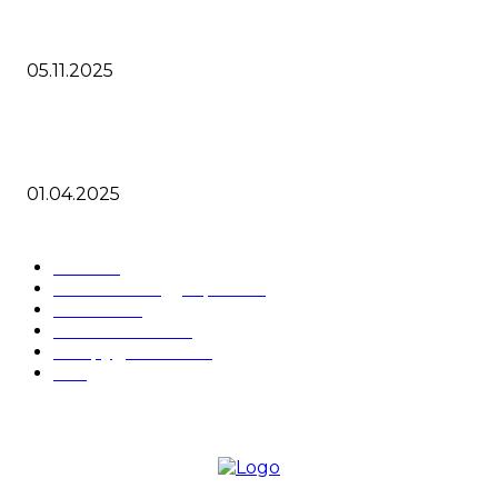
Steinberg выпустили Cubase 15 что нового
05.11.2025
Cubase 14 скидка 30% и получите бесплатные продукты
партнеров
01.04.2025
ПОПУЛЯРНЫЕ КАТЕГОРИИ
Блог
68
Новости индустрии
48
Cubase
34
VST плагины
16
Оборудование
16
DJ
6