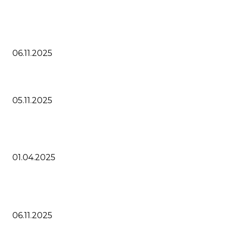
ВЫБОР РЕДАКТОРА
Как купить Cubase 15 в России, обновление Кубейс 14 Pro
06.11.2025
Steinberg выпустили Cubase 15 что нового
05.11.2025
Cubase 14 скидка 30% и получите бесплатные продукты
партнеров
01.04.2025
ПОПУЛЯРНЫЕ СТАТЬИ
Как купить Cubase 15 в России, обновление Кубейс 14 Pro
06.11.2025